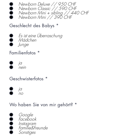
Newborn Deluxe // 950 CHF
Newborn Classic // 590 CHF
Newborn Mini + sibling // 440 CHF
Newborn Mini // 390 CHF
Geschlecht des Babys
*
Es ist eine Überraschung
Mädchen
Junge
Familienfotos
*
ja
nein
Geschwisterfotos
*
ja
no
Wo haben Sie von mir gehört?
*
Google
Facebook
Instagram
Familie&Freunde
Sonstiges